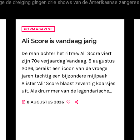
ege de dreiging gingen drie shows van de Amerikaanse zangeres 
POPMAGAZINE
Ali Score is vandaag jarig
De man achter het ritme: Ali Score viert
zijn 70e verjaardag Vandaag, 8 augustus
2026, bereikt een icoon van de vroege
jaren tachtig een bijzondere mijlpaal:
Alister ‘Ali’ Score blaast zeventig kaarsjes
uit. Als drummer van de legendarische
synthpopgroep A Flock of Seagulls vormde
8 AUGUSTUS 2026
today
hij samen met zijn broer Mike […]