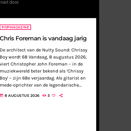
niet door.
POPMAGAZINE
Chris Foreman is vandaag jarig
De architect van de Nutty Sound: Chrissy
Boy wordt 68 Vandaag, 8 augustus 2026,
viert Christopher John Foreman – in de
muziekwereld beter bekend als ‘Chrissy
Boy’ – zijn 68e verjaardag. Als gitarist en
mede-oprichter van de legendarische
Britse ska- en popband Madness heeft hij
8 AUGUSTUS 2026
3
today
decennialang een onuitwisbare stempel
gedrukt […]