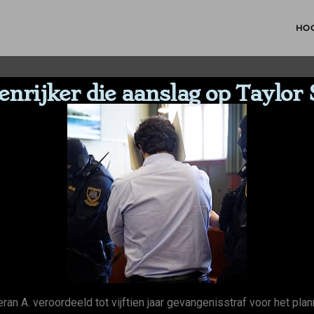
HO
tenrijker die aanslag op Taylor
an A. veroordeeld tot vijftien jaar gevangenisstraf voor het pla