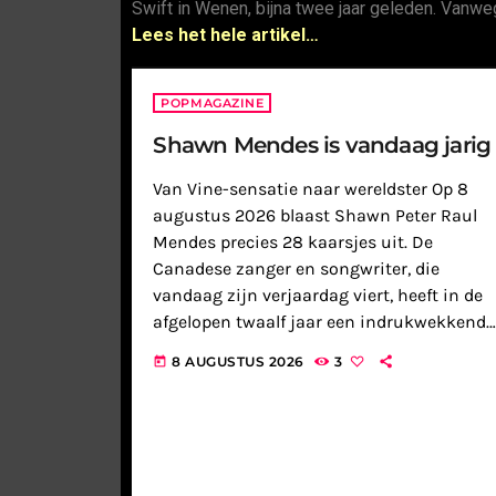
Swift in Wenen, bijna twee jaar geleden. Vanw
Lees het hele artikel…
POPMAGAZINE
Shawn Mendes is vandaag jarig
Van Vine-sensatie naar wereldster Op 8
augustus 2026 blaast Shawn Peter Raul
Mendes precies 28 kaarsjes uit. De
Canadese zanger en songwriter, die
vandaag zijn verjaardag viert, heeft in de
afgelopen twaalf jaar een indrukwekkende
muzikale reis afgelegd. Zijn carrière nam
8 AUGUSTUS 2026
3
today
een vlucht die exemplarisch is voor de
moderne muziekindustrie: […]