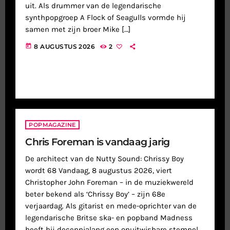
uit. Als drummer van de legendarische
synthpopgroep A Flock of Seagulls vormde hij
samen met zijn broer Mike […]
today
8 AUGUSTUS 2026
2
POPMAGAZINE
Chris Foreman is vandaag jarig
De architect van de Nutty Sound: Chrissy Boy
wordt 68 Vandaag, 8 augustus 2026, viert
Christopher John Foreman – in de muziekwereld
beter bekend als ‘Chrissy Boy’ – zijn 68e
verjaardag. Als gitarist en mede-oprichter van de
legendarische Britse ska- en popband Madness
heeft hij decennialang een onuitwisbare stempel