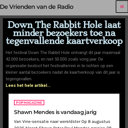
De Vrienden van de Radio
menu
Down The Rabbit Hole laat
minder bezoekers toe na
tegenvallende kaartverkoop
Het festival Down The Rabbit Hole ontvangt dit jaar maximaal
42.000 bezoekers, en niet 50.000 zoals vorig jaar. De
organisatie besloot het festivalterrein in te richten op een
kleiner aantal bezoekers nadat de kaartverkoop van dit jaar is
tegengevallen.
Lees het hele artikel…
POPMAGAZINE
Shawn Mendes is vandaag jarig
Van Vine-sensatie naar wereldster Op 8 augustus
2026 blaast Shawn Peter Raul Mendes precies 28