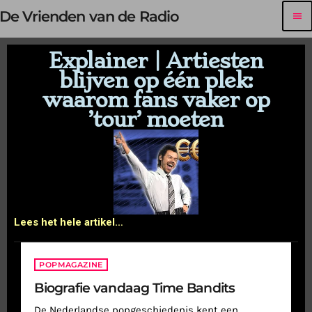
De Vrienden van de Radio
menu
Explainer | Artiesten
blijven op één plek:
waarom fans vaker op
’tour’ moeten
Lees het hele artikel…
POPMAGAZINE
Biografie vandaag Time Bandits
De Nederlandse popgeschiedenis kent een