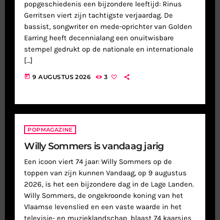
popgeschiedenis een bijzondere leeftijd: Rinus
Gerritsen viert zijn tachtigste verjaardag. De
bassist, songwriter en mede-oprichter van Golden
Earring heeft decennialang een onuitwisbare
stempel gedrukt op de nationale en internationale
[…]
today
9 AUGUSTUS 2026
3
POPMAGAZINE
Willy Sommers is vandaag jarig
Een icoon viert 74 jaar: Willy Sommers op de
toppen van zijn kunnen Vandaag, op 9 augustus
2026, is het een bijzondere dag in de Lage Landen.
Willy Sommers, de ongekroonde koning van het
Vlaamse levenslied en een vaste waarde in het
televisie- en muzieklandschap, blaast 74 kaarsjes