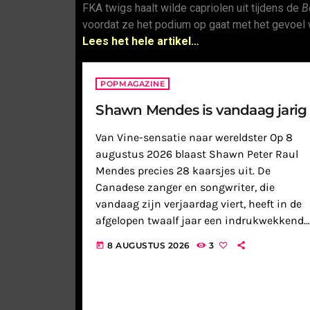
FKA twigs haalt wilde capriolen uit tijdens de
B
voordat ze het podium op gaat met het gevoel 
Lees het hele artikel…
POPMAGAZINE
Shawn Mendes is vandaag jarig
Van Vine-sensatie naar wereldster Op 8
augustus 2026 blaast Shawn Peter Raul
Mendes precies 28 kaarsjes uit. De
Canadese zanger en songwriter, die
vandaag zijn verjaardag viert, heeft in de
afgelopen twaalf jaar een indrukwekkende
muzikale reis afgelegd. Zijn carrière nam
8 AUGUSTUS 2026
3
today
een vlucht die exemplarisch is voor de
moderne muziekindustrie: […]