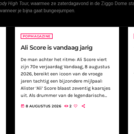
ody High Tour
, waarmee ze zaterdagavond in de Ziggo Dome staa
wanneer je bijna gaat bungeejumpen.
POPMAGAZINE
Ali Score is vandaag jarig
De man achter het ritme: Ali Score viert
zijn 70e verjaardag Vandaag, 8 augustus
2026, bereikt een icoon van de vroege
jaren tachtig een bijzondere mijlpaal:
Alister ‘Ali’ Score blaast zeventig kaarsjes
uit. Als drummer van de legendarische
synthpopgroep A Flock of Seagulls vormde
8 AUGUSTUS 2026
2
today
hij samen met zijn broer Mike […]