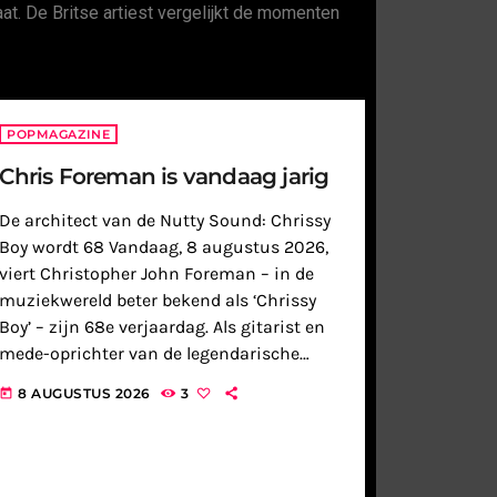
t. De Britse artiest vergelijkt de momenten
POPMAGAZINE
Chris Foreman is vandaag jarig
De architect van de Nutty Sound: Chrissy
Boy wordt 68 Vandaag, 8 augustus 2026,
viert Christopher John Foreman – in de
muziekwereld beter bekend als ‘Chrissy
Boy’ – zijn 68e verjaardag. Als gitarist en
mede-oprichter van de legendarische
Britse ska- en popband Madness heeft hij
8 AUGUSTUS 2026
3
today
decennialang een onuitwisbare stempel
gedrukt […]