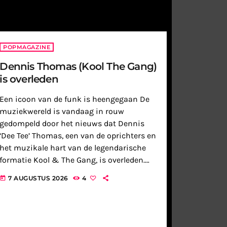
POPMAGAZINE
Dennis Thomas (Kool The Gang)
is overleden
Een icoon van de funk is heengegaan De
muziekwereld is vandaag in rouw
gedompeld door het nieuws dat Dennis
‘Dee Tee’ Thomas, een van de oprichters en
het muzikale hart van de legendarische
formatie Kool & The Gang, is overleden.
Als saxofonist, fluitist en de iconische
7 AUGUSTUS 2026
4
today
ceremoniemeester van de band, […]