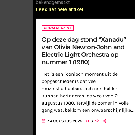
bekendgemaakt.
Lees het hele artikel…
POPMAGAZINE
Op deze dag stond “Xanadu”
van Olivia Newton-John and
Electric Light Orchestra op
nummer 1 (1980)
Het is een iconisch moment uit de
popgeschiedenis dat veel
muziekliefhebbers zich nog helder
kunnen herinneren: de week van 2
augustus 1980. Terwijl de zomer in volle
gang was, beklom een onwaarschijnlijke
samenwerking de troon van de
7 AUGUSTUS 2026
3
today
Nederlandse Top 40. “Xanadu”, de
titelsong van de gelijknamige