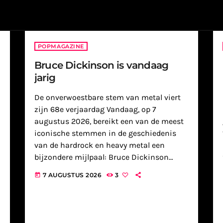
POPMAGAZINE
Bruce Dickinson is vandaag
jarig
De onverwoestbare stem van metal viert
zijn 68e verjaardag Vandaag, op 7
augustus 2026, bereikt een van de meest
iconische stemmen in de geschiedenis
van de hardrock en heavy metal een
bijzondere mijlpaal: Bruce Dickinson
blaast 68 kaarsjes uit. De Britse zanger,
7 AUGUSTUS 2026
3
today
die wereldwijd bekendheid verwierf als het
energieke gezicht […]