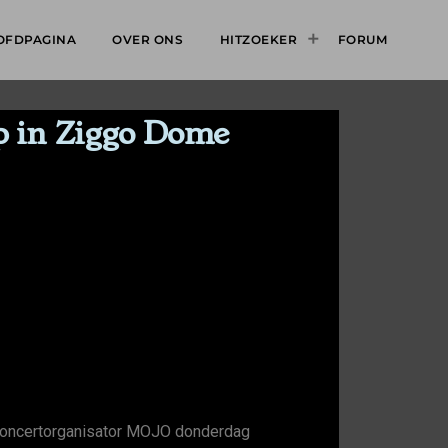
OFDPAGINA
OVER ONS
HITZOEKER
FORUM
op in Ziggo Dome
t concertorganisator MOJO donderdag