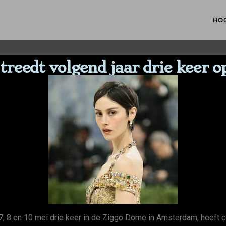
HO
reedt volgend jaar drie keer 
 7, 8 en 10 mei drie keer in de Ziggo Dome in Amsterdam, heef