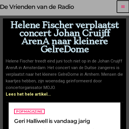
De Vrienden van de Radio
menu
Helene Fischer verplaatst
concert Johan Cruijff
ArenA naar kleinere
GelreDome
Helene Fischer treedt eind juni toch niet op in de Johan Cruijff
ArenA in Amsterdam. Het concert van de Duitse zangeres is
verplaatst naar het kleinere GelreDome in Arnhem. Mensen die
kaartjes hebben, zijn woensdag geïnformeerd door
concertorganisator MOJO.
Lees het hele artikel…
POPMAGAZINE
Geri Halliwell is vandaag jarig