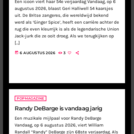
Een icoon viert haar 54e verjaardag Vandaag, op 6
augustus 2026, blaast Geri Halliwell 54 kaarsjes
uit. De Britse zangeres, die wereldwijd bekend
werd als ‘Ginger Spice’, heeft een carrière achter de
rug die even kleurrijk is als de legendarische Union
Jack-jurk die ze ooit droeg. Als we terugkijken op
[…]
today
6 AUGUSTUS 2026
3
POPMAGAZINE
Randy DeBarge is vandaag jarig
Een muzikale mijlpaal voor Randy DeBarge
Vandaag, op 6 augustus 2026, viert William
Randall “Randy” DeBarge zijn 68ste verjaardag. Als