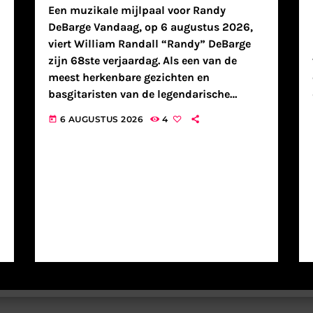
Een muzikale mijlpaal voor Randy
DeBarge Vandaag, op 6 augustus 2026,
viert William Randall “Randy” DeBarge
zijn 68ste verjaardag. Als een van de
meest herkenbare gezichten en
basgitaristen van de legendarische
Motown-familiegroep DeBarge, heeft hij
6 AUGUSTUS 2026
4
today
een onmiskenbare stempel gedrukt op de
R&B- en soulmuziek van de jaren tachtig.
Met zijn […]