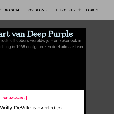
OFDPAGINA
OVER ONS
HITZOEKER
FORUM
hart van Deep Purple
n rockliefhebbers wereldwijd – en zeker ook in
richting in 1968 onafgebroken deel uitmaakt van
POPMAGAZINE
Willy DeVille is overleden