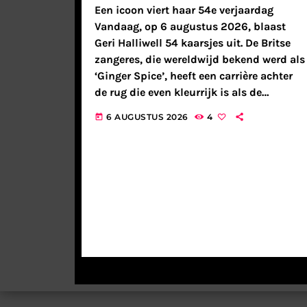
Een icoon viert haar 54e verjaardag
Vandaag, op 6 augustus 2026, blaast
Geri Halliwell 54 kaarsjes uit. De Britse
zangeres, die wereldwijd bekend werd als
‘Ginger Spice’, heeft een carrière achter
de rug die even kleurrijk is als de
legendarische Union Jack-jurk die ze ooit
6 AUGUSTUS 2026
4
today
droeg. Als we terugkijken op […]