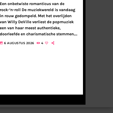
Een onbetwiste romanticus van de
rock-‘n-roll De muziekwereld is vandaag
in rouw gedompeld. Met het overlijden
van Willy DeVille verliest de popmuziek
een van haar meest authentieke,
doorleefde en charismatische stemmen.
Een artiest die de rauwe energie van de
6 AUGUSTUS 2026
4
today
punkstroom combineerde met de
weelderige melodieën van soul, blues en
Latin-invloeden. […]