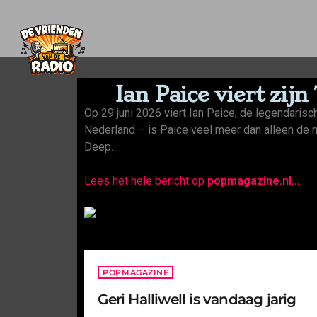
Ian Paice viert zij
Op 29 juni 2026 viert Ian Paice, de legendaris
Nederland – is Paice veel meer dan alleen de m
Deep…
Lees het hele bericht op
popmagazine.nl
…
POPMAGAZINE
Geri Halliwell is vandaag jarig