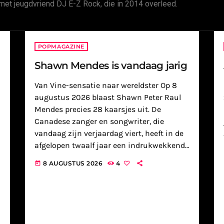
met jeugdvriend DJ E-Z Rock, die in 2014 overleed.
POPMAGAZINE
Shawn Mendes is vandaag jarig
Van Vine-sensatie naar wereldster Op 8
augustus 2026 blaast Shawn Peter Raul
Mendes precies 28 kaarsjes uit. De
Canadese zanger en songwriter, die
vandaag zijn verjaardag viert, heeft in de
afgelopen twaalf jaar een indrukwekkende
muzikale reis afgelegd. Zijn carrière nam
8 AUGUSTUS 2026
4
today
een vlucht die exemplarisch is voor de
moderne muziekindustrie: […]