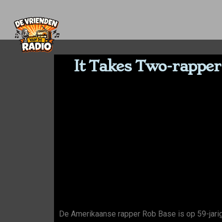
It Takes Two-rapper 
De Amerikaanse rapper Rob Base is op 59-jarige