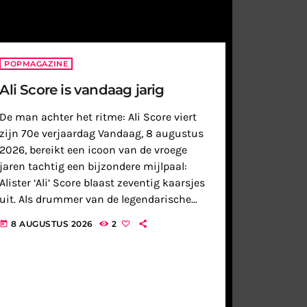
POPMAGAZINE
Ali Score is vandaag jarig
De man achter het ritme: Ali Score viert
zijn 70e verjaardag Vandaag, 8 augustus
2026, bereikt een icoon van de vroege
jaren tachtig een bijzondere mijlpaal:
Alister ‘Ali’ Score blaast zeventig kaarsjes
uit. Als drummer van de legendarische
synthpopgroep A Flock of Seagulls vormde
8 AUGUSTUS 2026
2
today
hij samen met zijn broer Mike […]