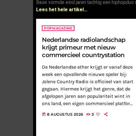
Base vormde eind jaren tachtig een hiphopduo 
Lees het hele artikel…
POPMAGAZINE
Nederlandse radiolandschap
krijgt primeur met nieuw
commercieel countrystation
De Nederlandse ether krijgt er vanaf deze
week een opvallende nieuwe speler bij:
Jolene Country Radio is officieel van start
gegaan. Hiermee krijgt het genre, dat de
afgelopen jaren aan populariteit wint in
ons land, een eigen commercieel platform
dat zich volledig richt op
8 AUGUSTUS 2026
3
today
countryliefhebbers. Een groeiende
behoefte aan country […]