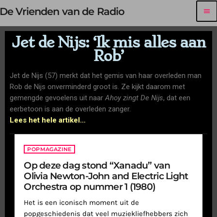
De Vrienden van de Radio
menu
Jet de Nijs: ‘Ik mis alles aan
Rob’
Jet de Nijs (57) merkt dat het gemis van haar overleden man
Rob de Nijs onverminderd groot is. Ze kijkt daarom met
gemengde gevoelens uit naar
Ahoy zingt De Nijs
, dat een
eerbetoon is aan de overleden zanger.
Lees het hele artikel…
POPMAGAZINE
Op deze dag stond “Xanadu” van
Olivia Newton-John and Electric Light
Orchestra op nummer 1 (1980)
Het is een iconisch moment uit de
popgeschiedenis dat veel muziekliefhebbers zich