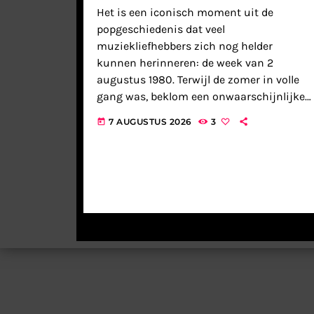
Het is een iconisch moment uit de
popgeschiedenis dat veel
muziekliefhebbers zich nog helder
kunnen herinneren: de week van 2
augustus 1980. Terwijl de zomer in volle
gang was, beklom een onwaarschijnlijke
samenwerking de troon van de
7 AUGUSTUS 2026
3
today
Nederlandse Top 40. “Xanadu”, de
titelsong van de gelijknamige
musicalfilm, bracht de etherische […]