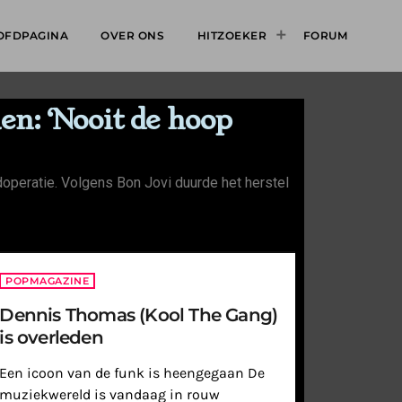
OFDPAGINA
OVER ONS
HITZOEKER
FORUM
en: ‘Nooit de hoop
operatie. Volgens Bon Jovi duurde het herstel
POPMAGAZINE
Dennis Thomas (Kool The Gang)
is overleden
Een icoon van de funk is heengegaan De
muziekwereld is vandaag in rouw