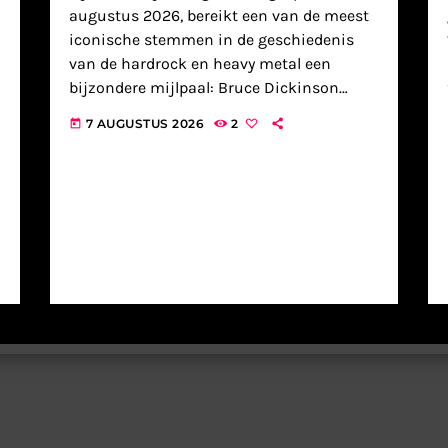
augustus 2026, bereikt een van de meest
iconische stemmen in de geschiedenis
van de hardrock en heavy metal een
bijzondere mijlpaal: Bruce Dickinson
blaast 68 kaarsjes uit. De Britse zanger,
7 AUGUSTUS 2026
2
today
die wereldwijd bekendheid verwierf als het
energieke gezicht […]