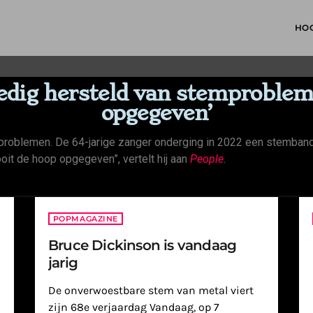
HO
edig hersteld van stemproblem
opgegeven’
emproblemen. De 64-jarige zanger onderging in 2022 een stemband
oit de hoop opgegeven”, vertelt hij aan
People
.
POPMAGAZINE
Bruce Dickinson is vandaag
jarig
De onverwoestbare stem van metal viert
zijn 68e verjaardag Vandaag, op 7