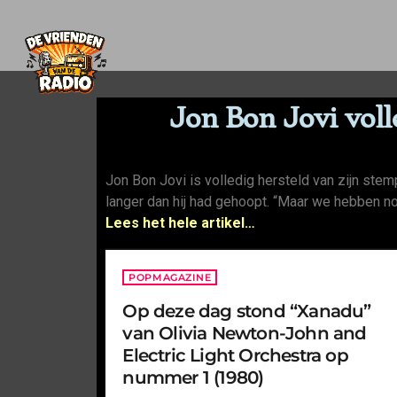
Jon Bon Jovi voll
Jon Bon Jovi is volledig hersteld van zijn st
langer dan hij had gehoopt. “Maar we hebben no
Lees het hele artikel…
POPMAGAZINE
Op deze dag stond “Xanadu”
van Olivia Newton-John and
Electric Light Orchestra op
nummer 1 (1980)