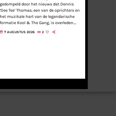
gedompeld door het nieuws dat Dennis
‘Dee Tee’ Thomas, een van de oprichters en
het muzikale hart van de legendarische
formatie Kool & The Gang, is overleden.
Als saxofonist, fluitist en de iconische
7 AUGUSTUS 2026
2
today
ceremoniemeester van de band, […]