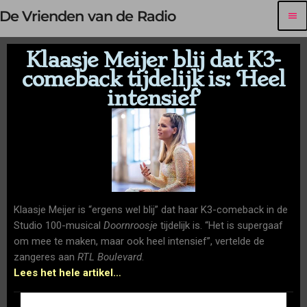
De Vrienden van de Radio
menu
Klaasje Meijer blij dat K3-
comeback tijdelijk is: ‘Heel
intensief’
Klaasje Meijer is “ergens wel blij” dat haar K3-comeback in de
Studio 100-musical
Doornroosje
tijdelijk is. “Het is supergaaf
om mee te maken, maar ook heel intensief”, vertelde de
zangeres aan
RTL Boulevard
.
Lees het hele artikel…