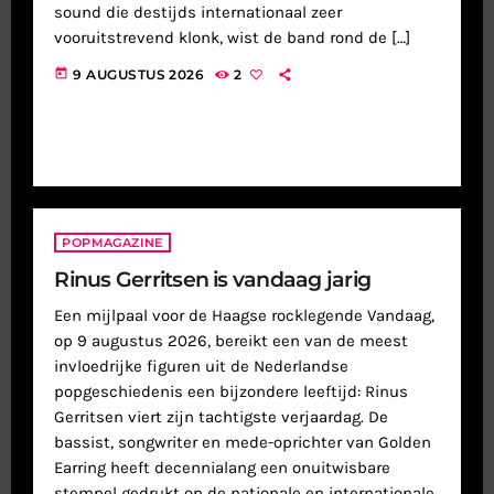
sound die destijds internationaal zeer
vooruitstrevend klonk, wist de band rond de […]
today
9 AUGUSTUS 2026
2
POPMAGAZINE
Rinus Gerritsen is vandaag jarig
Een mijlpaal voor de Haagse rocklegende Vandaag,
op 9 augustus 2026, bereikt een van de meest
invloedrijke figuren uit de Nederlandse
popgeschiedenis een bijzondere leeftijd: Rinus
Gerritsen viert zijn tachtigste verjaardag. De
bassist, songwriter en mede-oprichter van Golden
Earring heeft decennialang een onuitwisbare
stempel gedrukt op de nationale en internationale