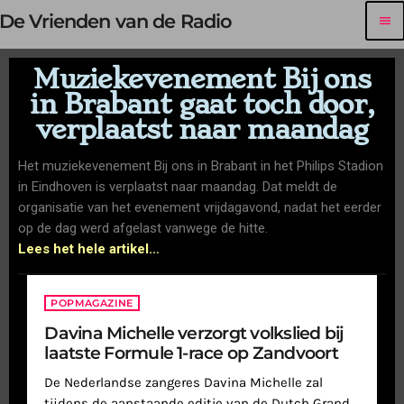
De Vrienden van de Radio
menu
Muziekevenement Bij ons
in Brabant gaat toch door,
verplaatst naar maandag
Het muziekevenement Bij ons in Brabant in het Philips Stadion
in Eindhoven is verplaatst naar maandag. Dat meldt de
organisatie van het evenement vrijdagavond, nadat het eerder
op de dag werd afgelast vanwege de hitte.
Lees het hele artikel…
POPMAGAZINE
Davina Michelle verzorgt volkslied bij
laatste Formule 1-race op Zandvoort
De Nederlandse zangeres Davina Michelle zal
tijdens de aanstaande editie van de Dutch Grand