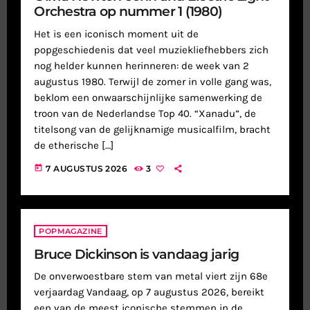
Orchestra op nummer 1 (1980)
Het is een iconisch moment uit de
popgeschiedenis dat veel muziekliefhebbers zich
nog helder kunnen herinneren: de week van 2
augustus 1980. Terwijl de zomer in volle gang was,
beklom een onwaarschijnlijke samenwerking de
troon van de Nederlandse Top 40. “Xanadu”, de
titelsong van de gelijknamige musicalfilm, bracht
de etherische […]
today
7 AUGUSTUS 2026
3
POPMAGAZINE
Bruce Dickinson is vandaag jarig
De onverwoestbare stem van metal viert zijn 68e
verjaardag Vandaag, op 7 augustus 2026, bereikt
een van de meest iconische stemmen in de