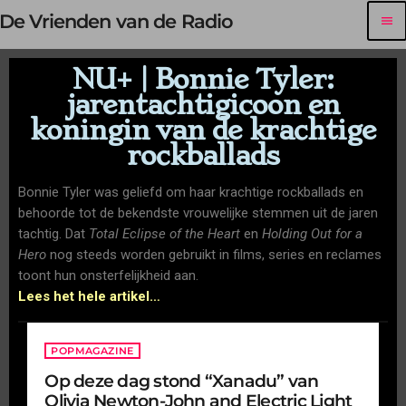
De Vrienden van de Radio
menu
NU+ | Bonnie Tyler:
jarentachtigicoon en
koningin van de krachtige
rockballads
Bonnie Tyler was geliefd om haar krachtige rockballads en
behoorde tot de bekendste vrouwelijke stemmen uit de jaren
tachtig. Dat
Total Eclipse of the Heart
en
Holding Out for a
Hero
nog steeds worden gebruikt in films, series en reclames
toont hun onsterfelijkheid aan.
Lees het hele artikel…
POPMAGAZINE
Op deze dag stond “Xanadu” van
Olivia Newton-John and Electric Light