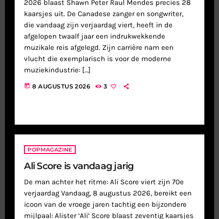
2026 blaast Shawn Peter Raul Mendes precies 28
kaarsjes uit. De Canadese zanger en songwriter,
die vandaag zijn verjaardag viert, heeft in de
afgelopen twaalf jaar een indrukwekkende
muzikale reis afgelegd. Zijn carrière nam een
vlucht die exemplarisch is voor de moderne
muziekindustrie: […]
today
8 AUGUSTUS 2026
3
POPMAGAZINE
Ali Score is vandaag jarig
De man achter het ritme: Ali Score viert zijn 70e
verjaardag Vandaag, 8 augustus 2026, bereikt een
icoon van de vroege jaren tachtig een bijzondere
mijlpaal: Alister ‘Ali’ Score blaast zeventig kaarsjes