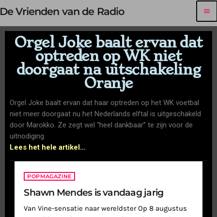
De Vrienden van de Radio
menu
Orgel Joke baalt ervan dat
optreden op WK niet
doorgaat na uitschakeling
Oranje
Orgel Joke baalt ervan dat haar optreden op het WK voetbal
niet meer doorgaat nu het Nederlands elftal is uitgeschakeld
door Marokko. Ze zegt wel “heel dankbaar” te zijn voor de
uitnodiging.
Lees het hele artikel…
POPMAGAZINE
Shawn Mendes is vandaag jarig
Van Vine-sensatie naar wereldster Op 8 augustus