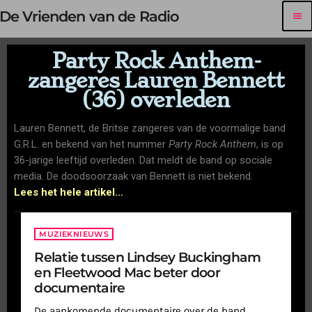
De Vrienden van de Radio
menu
Party Rock Anthem-
zangeres Lauren Bennett
(36) overleden
Lauren Bennett, de Britse zangeres van de voormalige band
G.R.L. en bekend van het nummer
Party Rock Anthem
, is op
36-jarige leeftijd overleden. Dat meldt de band op sociale
media. De doodsoorzaak van Bennett is niet bekend.
Lees het hele artikel…
MUZIEKNIEUWS
Relatie tussen Lindsey Buckingham
en Fleetwood Mac beter door
documentaire
De aankomende documentaire over de band