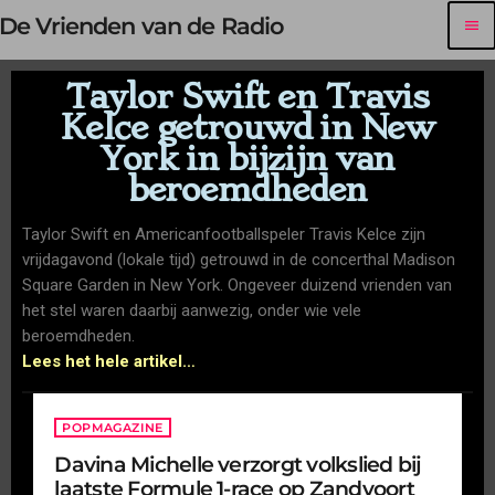
De Vrienden van de Radio
menu
Taylor Swift en Travis
Kelce getrouwd in New
York in bijzijn van
beroemdheden
Taylor Swift en Americanfootballspeler Travis Kelce zijn
vrijdagavond (lokale tijd) getrouwd in de concerthal Madison
Square Garden in New York. Ongeveer duizend vrienden van
het stel waren daarbij aanwezig, onder wie vele
beroemdheden.
Lees het hele artikel…
POPMAGAZINE
Davina Michelle verzorgt volkslied bij
laatste Formule 1-race op Zandvoort