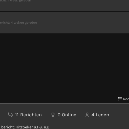
icht:
1 week geleden
ericht:
4 weken geleden
Rec
11
Berichten
0
Online
4
Leden
 bericht:
Hitzoeker 6.1 & 6.2