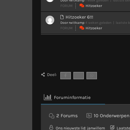
Door rwitkamp
1 week geleden |
laatste ber
FORUM
Hitzoeker
Hitzoeker 6!!!
Door rwitkamp
4 weken geleden |
laatste b
FORUM
Hitzoeker
Deel:
Foruminformatie
2
Forums
10
Onderwerpen
Ons nieuwste lid:
janwillem
Laatste